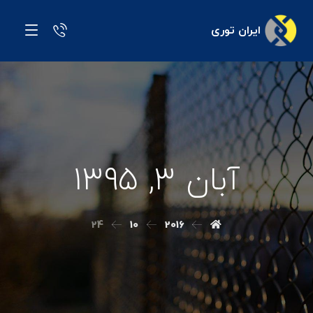
ایران توری
آبان ۳, ۱۳۹۵
24
10
2016