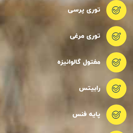
توری پرسی
توری مرغی
مفتول گالوانیزه
رابیتس
پایه فنس