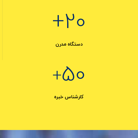
+
20
دستگاه مدرن
50
+
کارشناس خبره