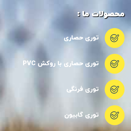
محصولات ما :
توری حصاری
توری حصاری با روکش PVC
توری فرنگی
توری گابیون